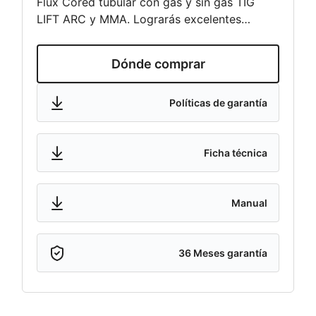
Flux Cored tubular con gas y sin gas TIG
LIFT ARC y MMA. Lograrás excelentes
resultados en aluminio y todo tipo de
metales soldables. Capacidad de carrete de
Dónde comprar
15 kg con software integrado especializado
en soldadura y programas sinérgicos para
distintos metales y gases. Ciclo de trabajo
Políticas de garantía
60% y voltaje al vacío 89V.
Ficha técnica
Manual
36
Meses garantía